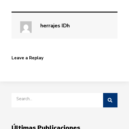
preciso y
rendimiento
optimizado para
herrajes IDh
ventanas de
altas
prestaciones
Leave a Replay
Últimas Publicaciones