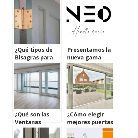
correderas de
seguridad de los
aluminio
tuyos
¿Qué tipos de
Presentamos la
Bisagras para
nueva gama
puertas son más
NEO
recomendadas?
¿Qué son las
¿Cómo elegir
Ventanas
mejores puertas
Osciloparalelas?
corredizas para
Beneficios y
exteriores?