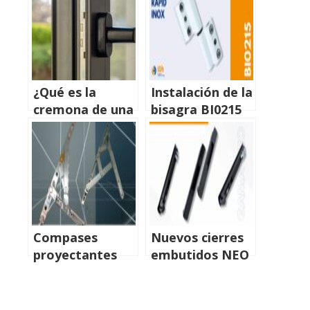
Tipos
¿Qué es la
Instalación de la
cremona de una
bisagra BI0215
ventana?
Rapid para
ventanas de
cámara
europea:
rapidez,
precisión y
durabilidad en
Compases
Nuevos cierres
carpintería de
proyectantes
embutidos NEO
aluminio
HDCE:
CB600 y CB650
instalación
rápida, ajuste