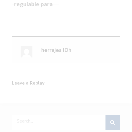
regulable para
corredera:
nuevo RU-
0632R-A para
series Confort
en Portugal
herrajes IDh
Leave a Replay