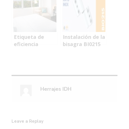
para evitar
robos
Etiqueta de
Instalación de la
eficiencia
bisagra BI0215
energética para
Rapid para
ventanas
ventanas de
cámara
europea:
rapidez,
precisión y
Herrajes IDH
durabilidad en
carpintería de
aluminio
Leave a Replay